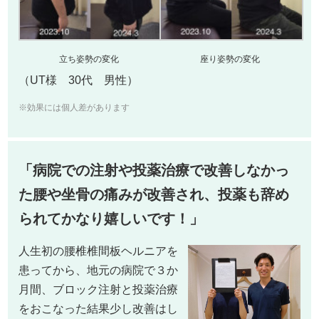
立ち姿勢の変化
座り姿勢の変化
（UT様 30代 男性）
※効果には個人差があります
「病院での注射や投薬治療で改善しなかっ
た腰や坐骨の痛みが改善され、投薬も辞め
られてかなり嬉しいです！
」
人生初の腰椎椎間板ヘルニアを
患ってから、地元の病院で３か
月間、ブロック注射と投薬治療
をおこなった結果少し改善はし